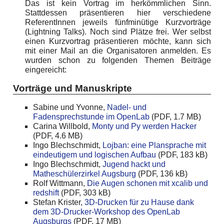
Das ist kein Vortrag im herkömmlichen Sinn.
Stattdessen präsentieren hier verschiedene
ReferentInnen jeweils fünfminütige Kurzvorträge
(Lightning Talks). Noch sind Plätze frei. Wer selbst
einen Kurzvortrag präsentieren möchte, kann sich
mit einer Mail an die Organisatoren anmelden. Es
wurden schon zu folgenden Themen Beiträge
eingereicht:
Vorträge und Manuskripte
Sabine und Yvonne,
Nadel- und
Fadensprechstunde im OpenLab
(PDF, 1.7 MB)
Carina Willbold,
Monty und Py werden Hacker
(PDF, 4.6 MB)
Ingo Blechschmidt,
Lojban: eine Plansprache mit
eindeutigem und logischen Aufbau
(PDF, 183 kB)
Ingo Blechschmidt,
Jugend hackt und
Matheschülerzirkel Augsburg
(PDF, 136 kB)
Rolf Wittmann,
Die Augen schonen mit xcalib und
redshift
(PDF, 303 kB)
Stefan Krister,
3D-Drucken für zu Hause dank
dem 3D-Drucker-Workshop des OpenLab
Augsburgs
(PDF, 17 MB)