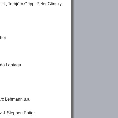
k, Torbjörn Gripp, Peter Glinsky,
ther
rdo Labiaga
arc Lehmann u.a.
tz & Stephen Potter