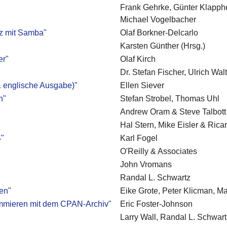
Frank Gehrke, Günter Klapphec
Michael Vogelbacher
tz mit Samba"
Olaf Borkner-Delcarlo
Karsten Günther (Hrsg.)
er"
Olaf Kirch
Dr. Stefan Fischer, Ulrich Wal
 & englische Ausgabe)"
Ellen Siever
n"
Stefan Strobel, Thomas Uhl
Andrew Oram & Steve Talbott
Hal Stern, Mike Eisler & Rica
S"
Karl Fogel
O'Reilly & Associates
John Vromans
Randal L. Schwartz
en"
Eike Grote, Peter Klicman, M
rammieren mit dem CPAN-Archiv"
Eric Foster-Johnson
Larry Wall, Randal L. Schwar