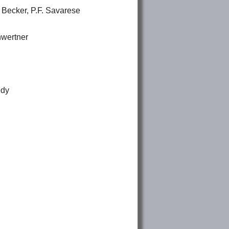
. Becker, P.F. Savarese
hwertner
edy