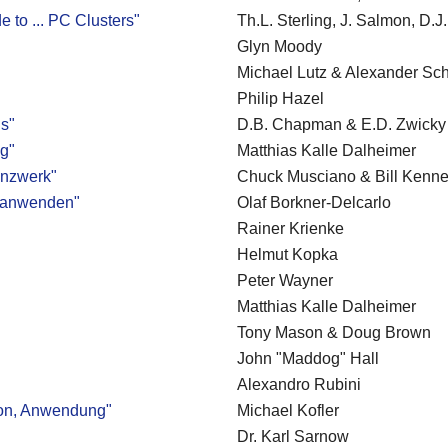
e to ... PC Clusters"
Th.L. Sterling, J. Salmon, D.J
Glyn Moody
Michael Lutz & Alexander Sc
Philip Hazel
ls"
D.B. Chapman & E.D. Zwicky
g"
Matthias Kalle Dalheimer
nzwerk"
Chuck Musciano & Bill Kenn
 anwenden"
Olaf Borkner-Delcarlo
Rainer Krienke
Helmut Kopka
Peter Wayner
Matthias Kalle Dalheimer
Tony Mason & Doug Brown
John "Maddog" Hall
Alexandro Rubini
tion, Anwendung"
Michael Kofler
Dr. Karl Sarnow