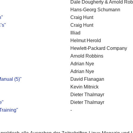
Dale Dougherty & Arnold Rob
Hans-Georg Schumann
n"
Craig Hunt
's"
Craig Hunt
Illiad
Helmut Herold
Hewlett-Packard Company
Arnold Robbins
Adrian Nye
Adrian Nye
Manual (5)"
David Flanagan
Kevin Mitnick
Dieter Thalmayr
e"
Dieter Thalmayr
Training"
-