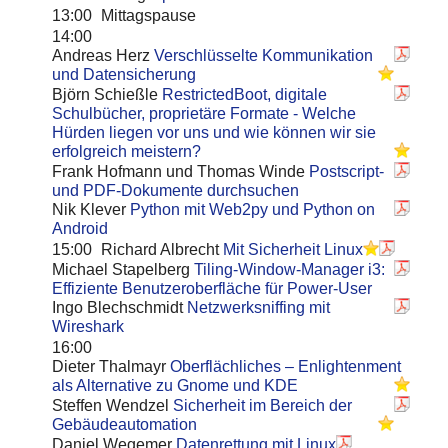
13:00
Mittagspause
14:00
Andreas Herz
Verschlüsselte Kommunikation
und Datensicherung
Björn Schießle
RestrictedBoot, digitale
Schulbücher, proprietäre Formate - Welche
Hürden liegen vor uns und wie können wir sie
erfolgreich meistern?
Frank Hofmann und Thomas Winde
Postscript-
und PDF-Dokumente durchsuchen
Nik Klever
Python mit Web2py und Python on
Android
15:00
Richard Albrecht
Mit Sicherheit Linux
Michael Stapelberg
Tiling-Window-Manager i3:
Effiziente Benutzeroberfläche für Power-User
Ingo Blechschmidt
Netzwerksniffing mit
Wireshark
16:00
Dieter Thalmayr
Oberflächliches – Enlightenment
als Alternative zu Gnome und KDE
Steffen Wendzel
Sicherheit im Bereich der
Gebäudeautomation
Daniel Wegemer
Datenrettung mit Linux