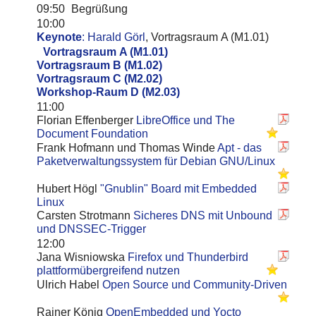
09:50
Begrüßung
10:00
Keynote
: Harald Görl
, Vortragsraum A (M1.01)
Vortragsraum A (M1.01)
Vortragsraum B (M1.02)
Vortragsraum C (M2.02)
Workshop-Raum D (M2.03)
11:00
Florian Effenberger
LibreOffice und The
Document Foundation
Frank Hofmann und Thomas Winde
Apt - das
Paketverwaltungssystem für Debian GNU/Linux
Hubert Högl
"Gnublin" Board mit Embedded
Linux
Carsten Strotmann
Sicheres DNS mit Unbound
und DNSSEC-Trigger
12:00
Jana Wisniowska
Firefox und Thunderbird
plattformübergreifend nutzen
Ulrich Habel
Open Source und Community-Driven
Rainer König
OpenEmbedded und Yocto